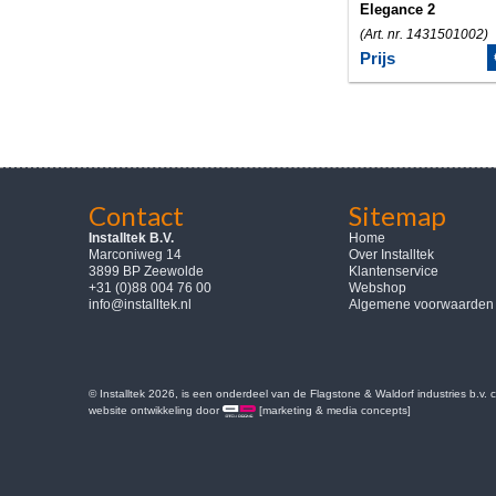
Elegance 2
(Art. nr. 1431501002)
Prijs
Contact
Sitemap
Installtek B.V.
Home
Marconiweg 14
Over Installtek
3899 BP Zeewolde
Klantenservice
+31 (0)88 004 76 00
Webshop
info@installtek.nl
Algemene voorwaarden
© Installtek 2026, is een onderdeel van de Flagstone & Waldorf industries b.v.
website ontwikkeling door
[marketing & media concepts]