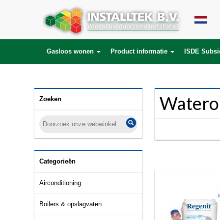
SELECT * FROM products LEFT JOIN product_description ON (products.id = 
product_to_category.product_id) WHERE lang_id='nl' AND category_id='278
Gasloos wonen
Product informatie
ISDE Subsi
Watero
Zoeken
Categorieën
Airconditioning
Boilers & opslagvaten