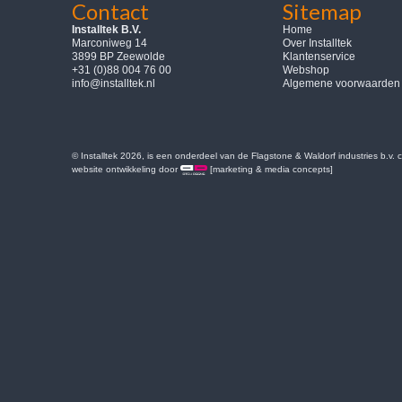
Contact
Sitemap
Installtek B.V.
Home
Marconiweg 14
Over Installtek
3899 BP Zeewolde
Klantenservice
+31 (0)88 004 76 00
Webshop
info@installtek.nl
Algemene voorwaarden
© Installtek 2026, is een onderdeel van de Flagstone & Waldorf industries b.v.
website ontwikkeling door
[marketing & media concepts]