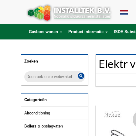
SELECT * FROM products LEFT JOIN product_description ON (products.id = 
product_to_category.product_id) WHERE lang_id='nl' AND category_id='154
Gasloos wonen
Product informatie
ISDE Subsi
Elektr
Zoeken
Categorieën
Airconditioning
Boilers & opslagvaten