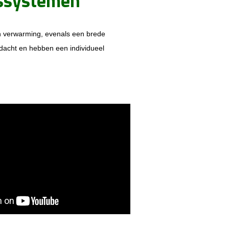
gssystemen
n
v
erwarming, evenals een brede
rdacht en
hebben een
individueel