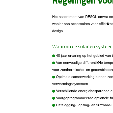
Regelingen vo
Het assortiment van RESOL omvat een
waaier aan accessoires voor effici�n
design
.
Waarom de solar en systeem
40 jaar ervaring op het gebied van
Van eenvoudige differenti�le tempe
voor zonthermische- en gecombineer
Optimale samenwerking binnen
zon
verwarmingssystemen
Verschillende energiebesparende en
Voorgeprogrammeerde optionele fun
Datalogging-, opslag- en firmware