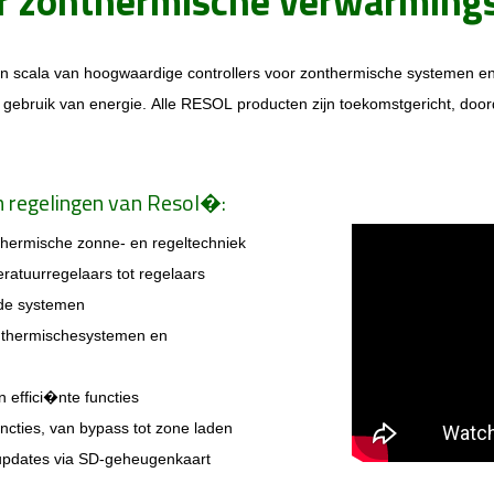
or zonthermische verwarmin
 scala van hoogwaardige controllers voor zonthermische systemen e
t gebruik van energie. Alle RESOL producten zijn toekomstgericht, doo
 regelingen van Resol
�
:
 thermische zonne- en regeltechniek
ratuurregelaars tot regelaars
de systemen
thermischesystemen en
 effici�nte functies
cties, van bypass tot zone laden
-updates via SD-geheugenkaart