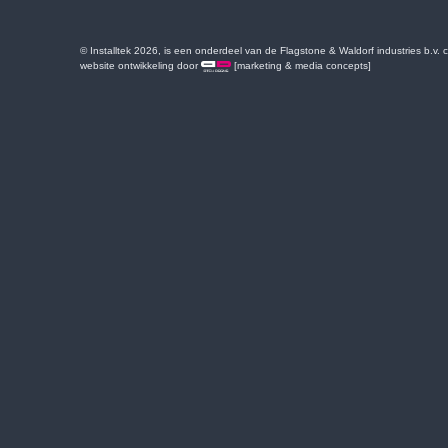
© Installtek 2026, is een onderdeel van de Flagstone & Waldorf industries b.v.
website ontwikkeling door
[marketing & media concepts]