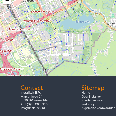
−
Contact
Sitemap
Installtek B.V.
Home
Marconiweg 14
Over Installtek
3899 BP Zeewolde
Klantenservice
+31 (0)88 004 76 00
Webshop
info@installtek.nl
Algemene voorwaarden