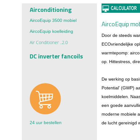
Airconditioning
AircoEquip 3500 mobiel
AircoEquip mob
AircoEquip koelleiding
Door de steeds warm
Air Conditioner ..2.0
ECOvriendelijke op
warmtepomp: airco
DC inverter fancoils
op.
Hittestress, dir
De werking op basi
Potential' (GWP) aa
koelmiddelen.
Naas
een goede aanvulli
moderne mobiele airc
24 uur bestellen
de lucht gereinigd 