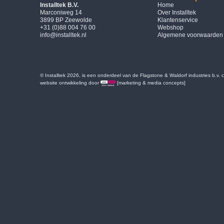
Installtek B.V.
Home
Marconiweg 14
Over Installtek
3899 BP Zeewolde
Klantenservice
+31 (0)88 004 76 00
Webshop
info@installtek.nl
Algemene voorwaarden
© Installtek 2026, is een onderdeel van de Flagstone & Waldorf industries b.v.
website ontwikkeling door
[marketing & media concepts]