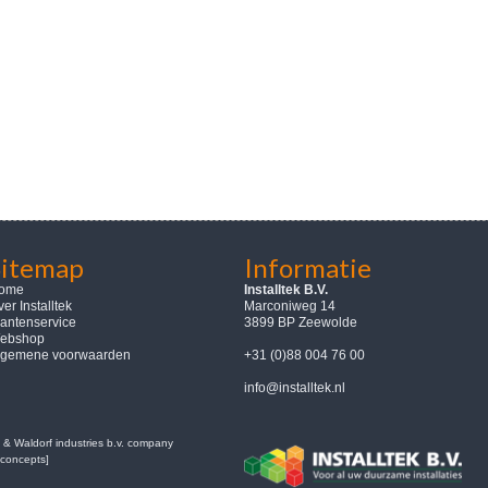
Sitemap
Informatie
ome
Installtek B.V.
er Installtek
Marconiweg 14
lantenservice
3899 BP Zeewolde
ebshop
lgemene voorwaarden
+31 (0)88 004 76 00
info@installtek.nl
 & Waldorf industries b.v. company
concepts]