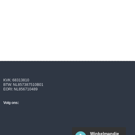
KVK: 68313810
BTW: NL857387510B01
EORI: NL856710489
Volg ons:
Winkelmandje