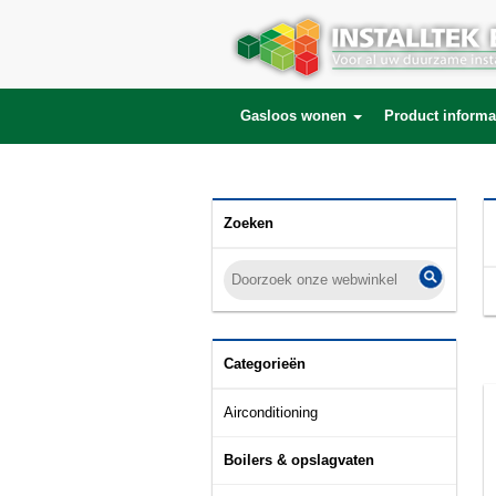
SELECT * FROM products LEFT JOIN product_description ON (products.id = p
category_id='313' AND active='1' ORDER BY price asc LIMIT 18 OFFSET 0
Gasloos wonen
Product informa
Zoeken
Categorieën
Airconditioning
Boilers & opslagvaten