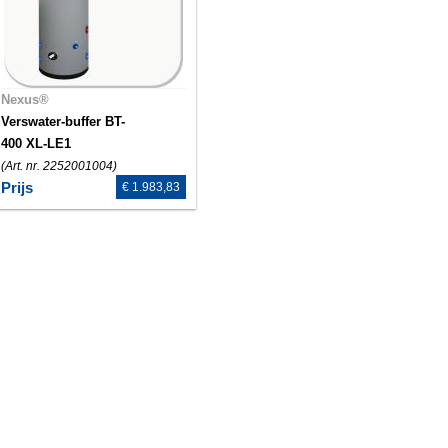
Nexus®
Verswater-buffer BT-
400 XL-LE1
(Art. nr. 2252001004)
Prijs
€ 1.983,83