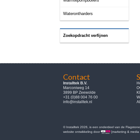
Warmtepompboilers
Waterontharders
Zoekopdracht verfijnen
Contact
Installtek B.V.
H
Marconiweg 14
Ov
3899 BP Zeewolde
K
+31 (0)88 004 76 00
W
info@installtek.nl
A
© Installtek 2026, is een onderdeel van de Flagstone
website ontwikkeling door
[marketing & media 