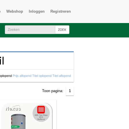
s.id = product_to_category.product_id) WHERE lang_id='nl' AND
e
Webshop
Inloggen
Registreren
ZOEK
l
 oplopend
Prijs aflopend
Titel oplopend
Titel aflopend
Toon pagina:
1