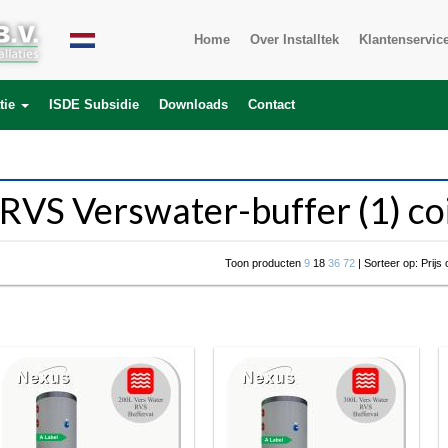
roduct_description.product_id) LEFT JOIN product_to_category ON (product
Home
Over Installtek
Klantenservic
tie
ISDE Subsidie
Downloads
Contact
RVS Verswater-buffer (1) coi
Toon producten
9
18
36
72
| Sorteer op: Prijs