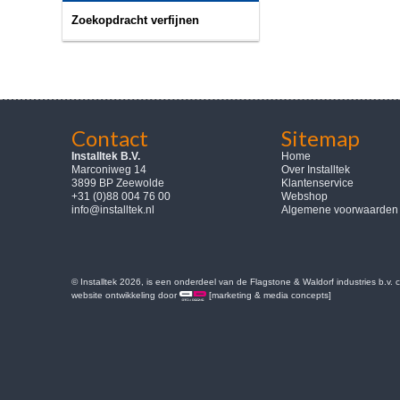
Zoekopdracht verfijnen
Contact
Sitemap
Installtek B.V.
Home
Marconiweg 14
Over Installtek
3899 BP Zeewolde
Klantenservice
+31 (0)88 004 76 00
Webshop
info@installtek.nl
Algemene voorwaarden
© Installtek 2026, is een onderdeel van de Flagstone & Waldorf industries b.v.
website ontwikkeling door
[marketing & media concepts]