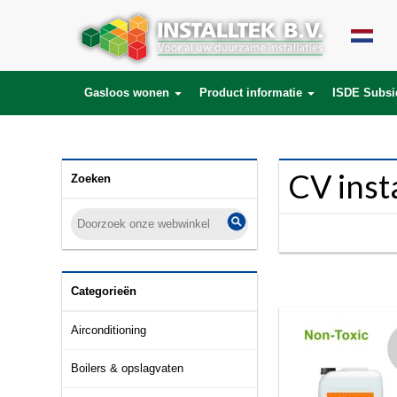
SELECT * FROM products LEFT JOIN product_description ON (products.id = 
product_to_category.product_id) WHERE lang_id='nl' AND category_id='71'
Gasloos wonen
Product informatie
ISDE Subsi
CV inst
Zoeken
Categorieën
Airconditioning
Boilers & opslagvaten