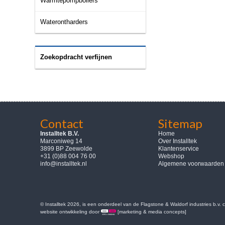
Warmtepompboilers
Waterontharders
Zoekopdracht verfijnen
Contact
Sitemap
Installtek B.V.
Home
Marconiweg 14
Over Installtek
3899 BP Zeewolde
Klantenservice
+31 (0)88 004 76 00
Webshop
info@installtek.nl
Algemene voorwaarden
© Installtek 2026, is een onderdeel van de Flagstone & Waldorf industries b.v.
website ontwikkeling door
[marketing & media concepts]