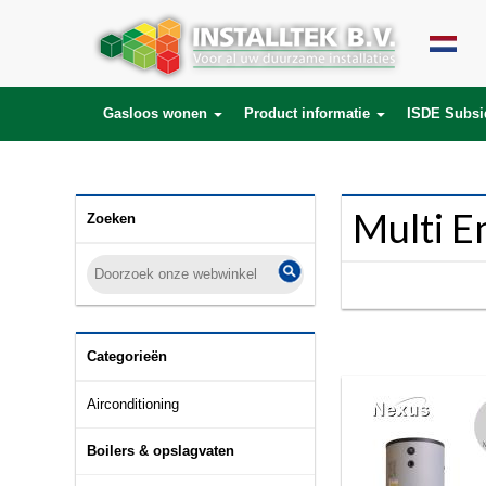
SELECT * FROM products LEFT JOIN product_description ON (products.id = 
product_to_category.product_id) WHERE lang_id='nl' AND category_id='128
Gasloos wonen
Product informatie
ISDE Subsi
Multi E
Zoeken
Categorieën
Airconditioning
Boilers & opslagvaten