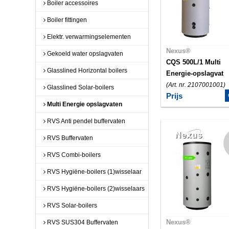
Boiler accessoires
Boiler fittingen
Elektr. verwarmingselementen
Nexus®
Gekoeld water opslagvaten
CQS 500L/1 Multi
Glasslined Horizontal boilers
Energie-opslagvat
(Art. nr. 2107001001)
Glasslined Solar-boilers
Prijs
Multi Energie opslagvaten
RVS Anti pendel buffervaten
RVS Buffervaten
RVS Combi-boilers
RVS Hygiëne-boilers (1)wisselaar
RVS Hygiëne-boilers (2)wisselaars
RVS Solar-boilers
Nexus®
RVS SUS304 Buffervaten