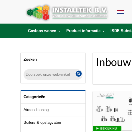
SELECT * FROM products LEFT JOIN product_description ON (products.id = 
product_to_category.product_id) WHERE lang_id='nl' AND category_id='260
Gasloos wonen
Product informatie
ISDE Subsi
Inbouwm
Zoeken
Categorieën
Airconditioning
Boilers & opslagvaten