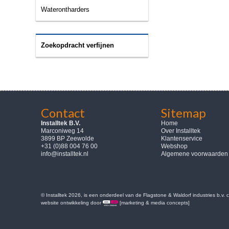
Waterontharders
Zoekopdracht verfijnen
Contact
Sitemap
Installtek B.V.
Home
Marconiweg 14
Over Installtek
3899 BP Zeewolde
Klantenservice
+31 (0)88 004 76 00
Webshop
info@installtek.nl
Algemene voorwaarden
© Installtek 2026, is een onderdeel van de Flagstone & Waldorf industries b.v.
website ontwikkeling door
[marketing & media concepts]