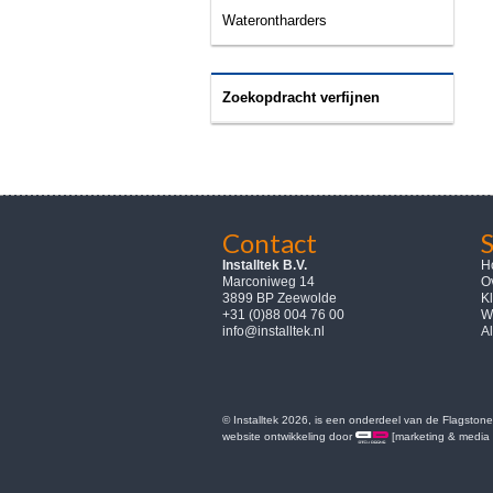
Waterontharders
Zoekopdracht verfijnen
Contact
Installtek B.V.
H
Marconiweg 14
Ov
3899 BP Zeewolde
K
+31 (0)88 004 76 00
W
info@installtek.nl
A
© Installtek 2026, is een onderdeel van de Flagstone
website ontwikkeling door
[marketing & media 