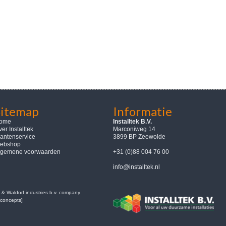
Sitemap
Informatie
ome
Installtek B.V.
er Installtek
Marconiweg 14
lantenservice
3899 BP Zeewolde
ebshop
lgemene voorwaarden
+31 (0)88 004 76 00
info@installtek.nl
 & Waldorf industries b.v. company
concepts]