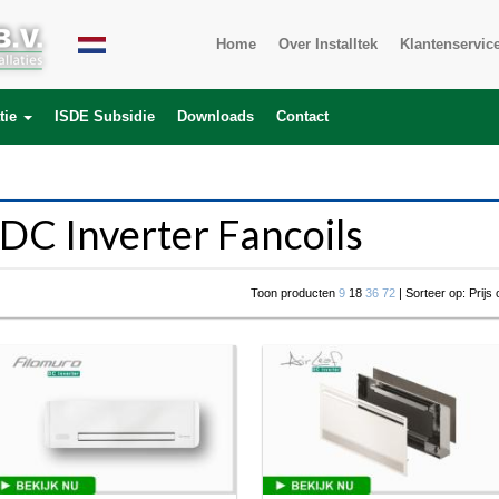
roduct_description.product_id) LEFT JOIN product_to_category ON (product
Home
Over Installtek
Klantenservic
tie
ISDE Subsidie
Downloads
Contact
DC Inverter Fancoils
Toon producten
9
18
36
72
| Sorteer op: Prijs