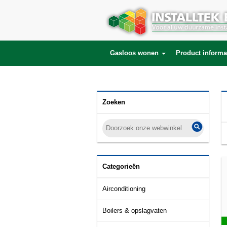
SELECT * FROM products LEFT JOIN product_description ON (products.id = p
category_id='11' AND active='1' ORDER BY price asc LIMIT 18 OFFSET 0
Gasloos wonen
Product informa
Zoeken
Categorieën
Airconditioning
Boilers & opslagvaten