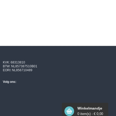
KVK: 68313810
BTW: NL857387510B01
EORI: NL856710489
Volg ons:
Winkelmandje
0
item(s) - €
0,00