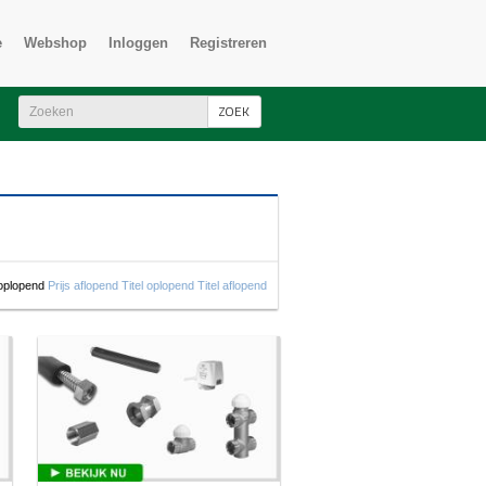
s.id = product_to_category.product_id) WHERE lang_id='nl' AND
e
Webshop
Inloggen
Registreren
ZOEK
 oplopend
Prijs aflopend
Titel oplopend
Titel aflopend