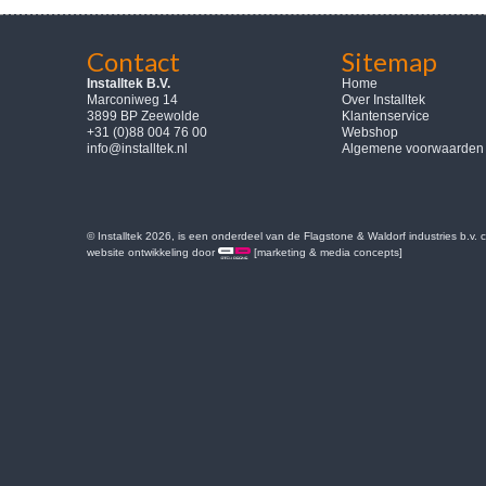
Contact
Sitemap
Installtek B.V.
Home
Marconiweg 14
Over Installtek
3899 BP Zeewolde
Klantenservice
+31 (0)88 004 76 00
Webshop
info@installtek.nl
Algemene voorwaarden
© Installtek 2026, is een onderdeel van de Flagstone & Waldorf industries b.v.
website ontwikkeling door
[marketing & media concepts]