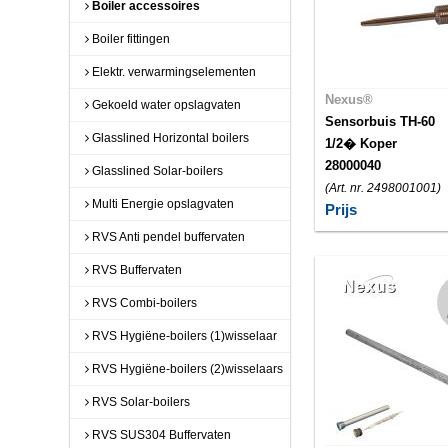
Boiler accessoires
Boiler fittingen
Elektr. verwarmingselementen
Nexus®
Gekoeld water opslagvaten
Sensorbuis TH-60
Glasslined Horizontal boilers
1/2� Koper
28000040
Glasslined Solar-boilers
(Art. nr. 2498001001)
Multi Energie opslagvaten
Prijs
RVS Anti pendel buffervaten
RVS Buffervaten
RVS Combi-boilers
RVS Hygiëne-boilers (1)wisselaar
RVS Hygiëne-boilers (2)wisselaars
RVS Solar-boilers
RVS SUS304 Buffervaten