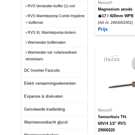
Nexus®
RVS Verswater-buffer (1) coil
Magnesium anode
�17 / 420mm WPB
RVS Warmtepomp Combi Hygiëne
+ buffervat
(Art. nr. 2493001001)
Prijs
RVS XL Warmtepomp-boilers
Warmwater buffervaten
Warmwater vat +uitwisselbare
wisselaars
DC Inverter Fancoils
Elektr verwarmingselementen
Expansie & drukvaten
Geïsoleerde koelleiding
Nexus®
Sensorbuis TH-
Warmteoverdracht glycol
60V/4 1/2" RVS
29000220