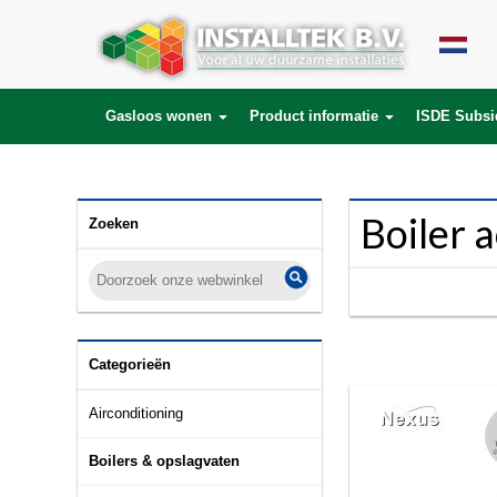
SELECT * FROM products LEFT JOIN product_description ON (products.id = 
product_to_category.product_id) WHERE lang_id='nl' AND category_id='147
Gasloos wonen
Product informatie
ISDE Subsi
Boiler 
Zoeken
Categorieën
Airconditioning
Boilers & opslagvaten