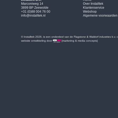
Marconiweg 14
Over Installtek
3899 BP Zeewolde
Klantenservice
+31 (0)88 004 76 00
Webshop
info@installtek.nl
Algemene voorwaarden
© Installtek 2026, is een onderdeel van de Flagstone & Waldorf industries b.v.
website ontwikkeling door
[marketing & media concepts]